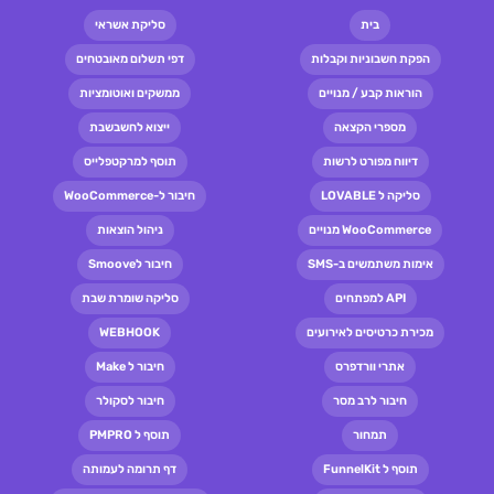
בית
סליקת אשראי
הפקת חשבוניות וקבלות
דפי תשלום מאובטחים
הוראות קבע / מנויים
ממשקים ואוטומציות
מספרי הקצאה
ייצוא לחשבשבת
דיווח מפורט לרשות
תוסף למרקטפלייס
סליקה ל LOVABLE
חיבור ל-WooCommerce
WooCommerce מנויים
ניהול הוצאות
אימות משתמשים ב-SMS
חיבור לSmoove
API למפתחים
סליקה שומרת שבת
מכירת כרטיסים לאירועים
WEBHOOK
אתרי וורדפרס
חיבור ל Make
חיבור לרב מסר
חיבור לסקולר
תמחור
תוסף ל PMPRO
תוסף ל FunnelKit
דף תרומה לעמותה