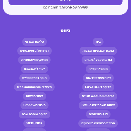
שמירה על פרטיותך חשובה לנו
ניווט
בית
סליקת אשראי
הפקת חשבוניות וקבלות
דפי תשלום מאובטחים
הוראות קבע / מנויים
ממשקים ואוטומציות
מספרי הקצאה
ייצוא לחשבשבת
דיווח מפורט לרשות
תוסף למרקטפלייס
סליקה ל LOVABLE
חיבור ל-WooCommerce
WooCommerce מנויים
ניהול הוצאות
אימות משתמשים ב-SMS
חיבור לSmoove
API למפתחים
סליקה שומרת שבת
מכירת כרטיסים לאירועים
WEBHOOK