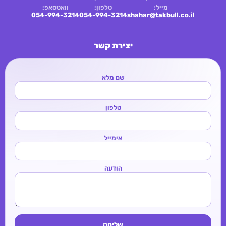
מייל:
טלפון:
וואטסאפ:
054-994-3214
054-994-3214
shahar@takbull.co.il
יצירת קשר
שם מלא
טלפון
אימייל
הודעה
שליחה