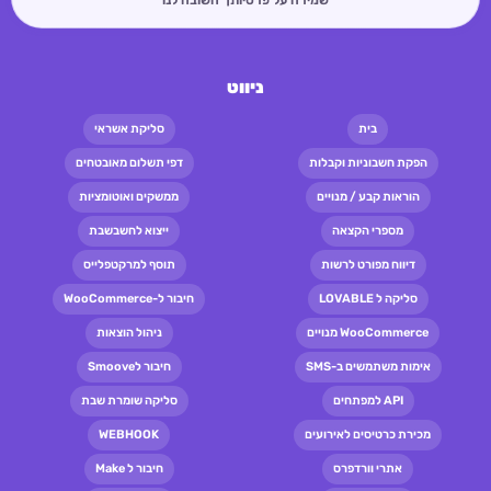
שמירה על פרטיותך חשובה לנו
ניווט
בית
סליקת אשראי
הפקת חשבוניות וקבלות
דפי תשלום מאובטחים
הוראות קבע / מנויים
ממשקים ואוטומציות
מספרי הקצאה
ייצוא לחשבשבת
דיווח מפורט לרשות
תוסף למרקטפלייס
סליקה ל LOVABLE
חיבור ל-WooCommerce
WooCommerce מנויים
ניהול הוצאות
אימות משתמשים ב-SMS
חיבור לSmoove
API למפתחים
סליקה שומרת שבת
מכירת כרטיסים לאירועים
WEBHOOK
אתרי וורדפרס
חיבור ל Make