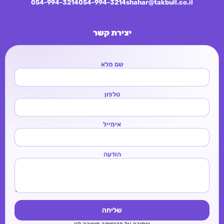
054-994-3214
054-994-3214
shahar@takbull.co.il
יצירת קשר
שם מלא
טלפון
אימייל
הודעה
שליחה