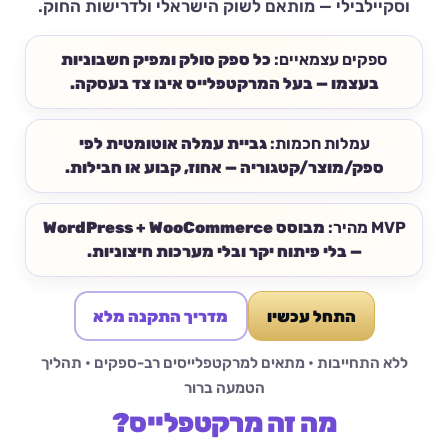
וסקיילבילי — מותאם לשוק הישראלי ולדרישות החוק.
ספקים עצמאיים:
כל ספק סולק ומפיק חשבוניות
בעצמו — בעל המרקטפלייס אינו צד בעסקה.
עמלות חכמות:
גביית עמלה אוטומטית לפי
ספק/מוצר/קטגוריה — אחוז, קבוע או חבילות.
MVP מהיר:
מבוסס WordPress + WooCommerce
— בלי פיתוח יקר ובלי מערכות חיצוניות.
התחל עכשיו
מדריך התקנה מלא
ללא התחייבות • מתאים למרקטפלייסים רב-ספקים • תהליך
הטמעה ברור
מה זה מרקטפלייס?