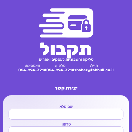
תקבול
סליקה וחשבוניות לעסקים ואתרים
מייל:
טלפון:
וואטסאפ:
054-994-3214
054-994-3214
shahar@takbull.co.il
יצירת קשר
שם מלא
טלפון