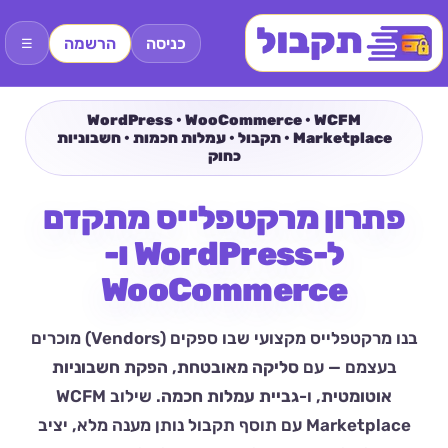
כניסה
הרשמה
☰
WordPress • WooCommerce • WCFM
Marketplace • תקבול • עמלות חכמות • חשבוניות
כחוק
פתרון מרקטפלייס מתקדם
ל-WordPress ו-
WooCommerce
בנו מרקטפלייס מקצועי שבו ספקים (Vendors) מוכרים
בעצמם — עם
סליקה מאובטחת
,
הפקת חשבוניות
אוטומטית
, ו-
גביית עמלות חכמה
. שילוב WCFM
Marketplace עם תוסף תקבול נותן מענה מלא, יציב