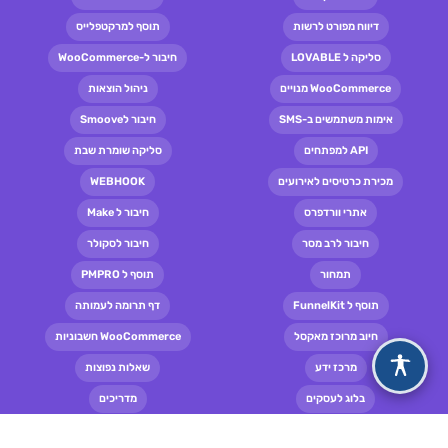
דיווח מפורט לרשות
תוסף למרקטפלייס
סליקה ל LOVABLE
חיבור ל-WooCommerce
WooCommerce מנויים
ניהול הוצאות
אימות משתמשים ב-SMS
חיבור לSmoove
API למפתחים
סליקה שומרת שבת
מכירת כרטיסים לאירועים
WEBHOOK
אתרי וורדפרס
חיבור ל Make
חיבור לרב מסר
חיבור לסקולר
תמחור
תוסף ל PMPRO
תוסף ל FunnelKit
דף תרומה לעמותה
חיוב מרוכז מאקסל
WooCommerce חשבוניות
מרכז ידע
שאלות נפוצות
בלוג לעסקים
מדריכים
תקנון ותנאי שימוש