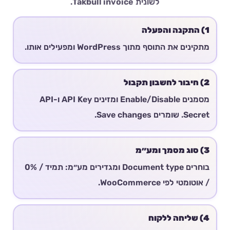
לשונית
Takbull invoice
.
1) התקנה והפעלה
מתקינים את התוסף מתוך WordPress ומפעילים אותו.
2) חיבור לחשבון תקבול
מסמנים Enable/Disable ומזינים API Key ו-API
Secret. שומרים Save changes.
3) סוג מסמך ומע״מ
בוחרים Document type ומגדירים מע״מ: תמיד / 0%
/ אוטומטי לפי WooCommerce.
4) שליחה ללקוח