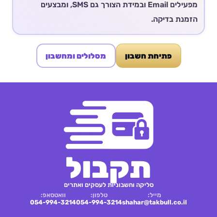
מפעילים Email ובמידת הצורך גם SMS, ומבצעים
הזמנת בדיקה.
פתיחת חשבון
מסלולים ומחשבון
תקבול
סליקה וחשבוניות לעסקים ואתרים
מייל:
טלפון:
וואטסאפ:
054-994-3214
054-994-3214
shahar@takbull.co.il