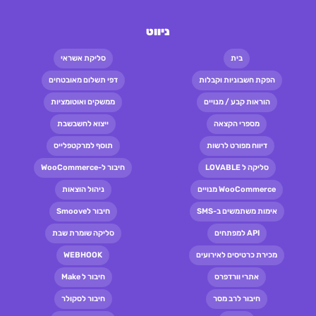
ניווט
בית
סליקת אשראי
הפקת חשבוניות וקבלות
דפי תשלום מאובטחים
הוראות קבע / מנויים
ממשקים ואוטומציות
מספרי הקצאה
ייצוא לחשבשבת
דיווח מפורט לרשות
תוסף למרקטפלייס
סליקה ל LOVABLE
חיבור ל-WooCommerce
WooCommerce מנויים
ניהול הוצאות
אימות משתמשים ב-SMS
חיבור לSmoove
API למפתחים
סליקה שומרת שבת
מכירת כרטיסים לאירועים
WEBHOOK
אתרי וורדפרס
חיבור ל Make
חיבור לרב מסר
חיבור לסקולר