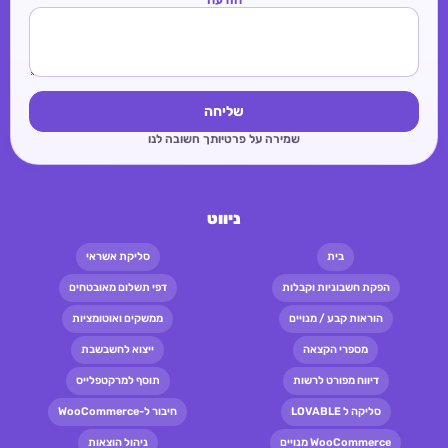
שליחה
שמירה על פרטיותך חשובה לנו
ניווט
בית
סליקת אשראי
הפקת חשבוניות וקבלות
דפי תשלום מאובטחים
הוראות קבע / מנויים
ממשקים ואוטומציות
מספרי הקצאה
ייצוא לחשבשבת
דיווח מפורט לרשות
תוסף למרקטפלייס
סליקה ל LOVABLE
חיבור ל-WooCommerce
WooCommerce מנויים
ניהול הוצאות