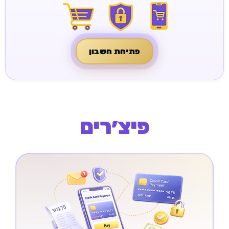
פתיחת חשבון
פיצ׳רים