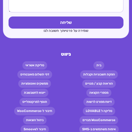
שליחה
שמירה על פרטיותך חשובה לנו
ניווט
בית
סליקת אשראי
הפקת חשבוניות וקבלות
דפי תשלום מאובטחים
הוראות קבע / מנויים
ממשקים ואוטומציות
מספרי הקצאה
ייצוא לחשבשבת
דיווח מפורט לרשות
תוסף למרקטפלייס
סליקה ל LOVABLE
חיבור ל-WooCommerce
WooCommerce מנויים
ניהול הוצאות
אימות משתמשים ב-SMS
חיבור לSmoove