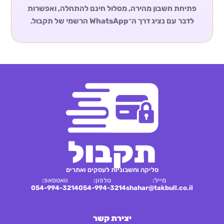
פתיחת חשבון מהירה, מסלול חינם להתחלה, ואפשרות
לדבר עם נציג דרך ה־WhatsApp הרשמי של תקבול.
תקבול
סליקה וחשבוניות לעסקים ואתרים
מייל:
טלפון:
וואטסאפ:
054-994-3214
054-994-3214
shahar@takbull.co.il
יצירת קשר