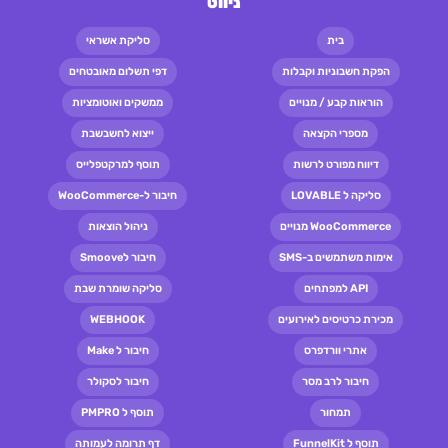
ניווט
בית
סליקת אשראי
הפקת חשבוניות וקבלות
דפי תשלום מאובטחים
הוראות קבע / מנויים
ממשקים ואוטומציות
מספרי הקצאה
ייצוא לחשבשבת
דיווח מפורט לרשות
תוסף למרקטפלייס
סליקה ל LOVABLE
חיבור ל-WooCommerce
WooCommerce מנויים
ניהול הוצאות
אימות משתמשים ב-SMS
חיבור לSmoove
API למפתחים
סליקה שומרת שבת
מכירת כרטיסים לאירועים
WEBHOOK
אתרי וורדפרס
חיבור ל Make
חיבור לרב מסר
חיבור לסקולר
תמחור
תוסף ל PMPRO
תוסף ל FunnelKit
דף תרומה לעמותה