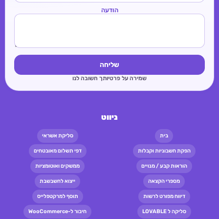
הודעה
שליחה
שמירה על פרטיותך חשובה לנו
ניווט
בית
סליקת אשראי
הפקת חשבוניות וקבלות
דפי תשלום מאובטחים
הוראות קבע / מנויים
ממשקים ואוטומציות
מספרי הקצאה
ייצוא לחשבשבת
דיווח מפורט לרשות
תוסף למרקטפלייס
סליקה ל LOVABLE
חיבור ל-WooCommerce