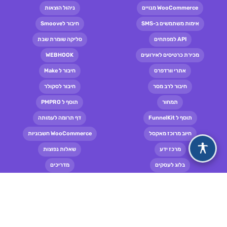
WooCommerce מנויים
ניהול הוצאות
אימות משתמשים ב-SMS
חיבור לSmoove
API למפתחים
סליקה שומרת שבת
מכירת כרטיסים לאירועים
WEBHOOK
אתרי וורדפרס
חיבור ל Make
חיבור לרב מסר
חיבור לסקולר
תמחור
תוסף ל PMPRO
תוסף ל FunnelKit
דף תרומה לעמותה
חיוב מרוכז מאקסל
WooCommerce חשבוניות
מרכז ידע
שאלות נפוצות
בלוג לעסקים
מדריכים
תקנון ותנאי שימוש
© כל הזכויות שמורות ל ש.פ תקבול בע"מ 2020