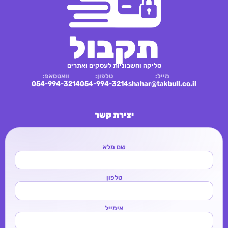
תקבול
סליקה וחשבוניות לעסקים ואתרים
מייל:
טלפון:
וואטסאפ:
054-994-3214
054-994-3214
shahar@takbull.co.il
יצירת קשר
שם מלא
טלפון
אימייל