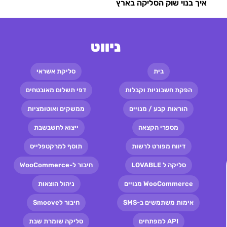
איך בנוי שוק הסליקה בארץ
ניווט
בית
סליקת אשראי
הפקת חשבוניות וקבלות
דפי תשלום מאובטחים
הוראות קבע / מנויים
ממשקים ואוטומציות
מספרי הקצאה
ייצוא לחשבשבת
דיווח מפורט לרשות
תוסף למרקטפלייס
סליקה ל LOVABLE
חיבור ל-WooCommerce
WooCommerce מנויים
ניהול הוצאות
אימות משתמשים ב-SMS
חיבור לSmoove
API למפתחים
סליקה שומרת שבת