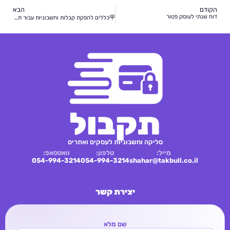
הקודם
הבא
דוח שנתי לעוסק פטור
🪧כללים להפקת קבלות וחשבוניות עבור תקופה קודמת
תקבול
סליקה וחשבוניות לעסקים ואתרים
מייל:
טלפון:
וואטסאפ:
054-994-3214
054-994-3214
shahar@takbull.co.il
יצירת קשר
שם מלא