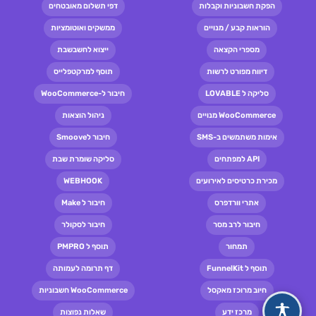
הפקת חשבוניות וקבלות
דפי תשלום מאובטחים
הוראות קבע / מנויים
ממשקים ואוטומציות
מספרי הקצאה
ייצוא לחשבשבת
דיווח מפורט לרשות
תוסף למרקטפלייס
סליקה ל LOVABLE
חיבור ל-WooCommerce
WooCommerce מנויים
ניהול הוצאות
אימות משתמשים ב-SMS
חיבור לSmoove
API למפתחים
סליקה שומרת שבת
מכירת כרטיסים לאירועים
WEBHOOK
אתרי וורדפרס
חיבור ל Make
חיבור לרב מסר
חיבור לסקולר
תמחור
תוסף ל PMPRO
תוסף ל FunnelKit
דף תרומה לעמותה
חיוב מרוכז מאקסל
WooCommerce חשבוניות
מרכז ידע
שאלות נפוצות