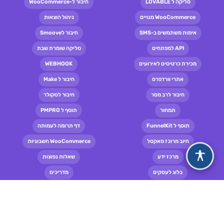
סליקה ל LOVABLE
חיבור ל-WooCommerce
WooCommerce מנויים
ניהול הוצאות
אימות משתמשים ב-SMS
חיבור לSmoove
API למפתחים
סליקה שומרת שבת
מכירת כרטיסים לאירועים
WEBHOOK
אתרי וורדפרס
חיבור ל Make
חיבור לרב מסר
חיבור לסקולר
תמחור
תוסף ל PMPRO
תוסף ל FunnelKit
דף תרומה לעמותה
חיוב מרוכז מאקסל
WooCommerce חשבוניות
מרכז ידע
שאלות נפוצות
בלוג לעסקים
מדריכים
תקנון ותנאי שימוש
© כל הזכויות שמורות ל ש.פ תקבול בע"מ 2020