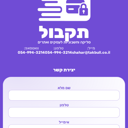
תקבול
סליקה וחשבוניות לעסקים ואתרים
מייל:
טלפון:
וואטסאפ:
054-994-3214
054-994-3214
shahar@takbull.co.il
יצירת קשר
שם מלא
טלפון
אימייל