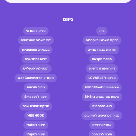
ניווט
בית
סליקת אשראי
הפקת חשבוניות וקבלות
דפי תשלום מאובטחים
הוראות קבע / מנויים
ממשקים ואוטומציות
מספרי הקצאה
ייצוא לחשבשבת
דיווח מפורט לרשות
תוסף למרקטפלייס
סליקה ל LOVABLE
חיבור ל-WooCommerce
WooCommerce מנויים
ניהול הוצאות
אימות משתמשים ב-SMS
חיבור לSmoove
API למפתחים
סליקה שומרת שבת
מכירת כרטיסים לאירועים
WEBHOOK
אתרי וורדפרס
חיבור ל Make
חיבור לרב מסר
חיבור לסקולר