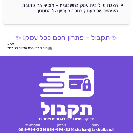
הצגת מייל בית עסק בחשבונית – מוסיף את כתובת
האימייל של העסק בחלק העליון של המסמך.
✨ תקבול – פתרון חכם לכל עסק! ✨
הבא
📨 חיבור למערכת הדיוור רב מסר
תקבול
סליקה וחשבוניות לעסקים ואתרים
מייל:
טלפון:
וואטסאפ:
054-994-3214
054-994-3214
shahar@takbull.co.il