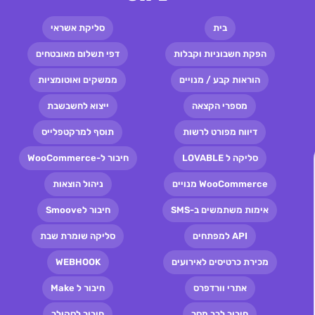
בית
סליקת אשראי
הפקת חשבוניות וקבלות
דפי תשלום מאובטחים
הוראות קבע / מנויים
ממשקים ואוטומציות
מספרי הקצאה
ייצוא לחשבשבת
דיווח מפורט לרשות
תוסף למרקטפלייס
סליקה ל LOVABLE
חיבור ל-WooCommerce
WooCommerce מנויים
ניהול הוצאות
אימות משתמשים ב-SMS
חיבור לSmoove
API למפתחים
סליקה שומרת שבת
מכירת כרטיסים לאירועים
WEBHOOK
אתרי וורדפרס
חיבור ל Make
חיבור לרב מסר
חיבור לסקולר