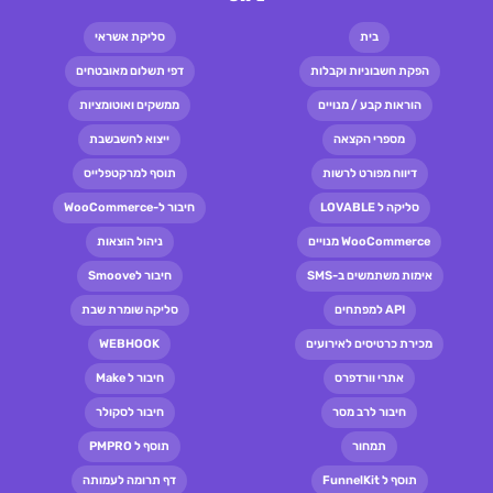
בית
סליקת אשראי
הפקת חשבוניות וקבלות
דפי תשלום מאובטחים
הוראות קבע / מנויים
ממשקים ואוטומציות
מספרי הקצאה
ייצוא לחשבשבת
דיווח מפורט לרשות
תוסף למרקטפלייס
סליקה ל LOVABLE
חיבור ל-WooCommerce
WooCommerce מנויים
ניהול הוצאות
אימות משתמשים ב-SMS
חיבור לSmoove
API למפתחים
סליקה שומרת שבת
מכירת כרטיסים לאירועים
WEBHOOK
אתרי וורדפרס
חיבור ל Make
חיבור לרב מסר
חיבור לסקולר
תמחור
תוסף ל PMPRO
תוסף ל FunnelKit
דף תרומה לעמותה