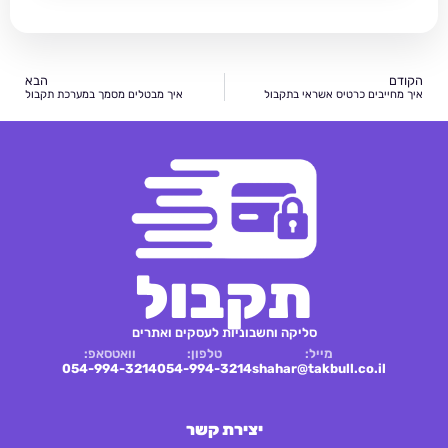
הקודם
הבא
איך מחייבים כרטיס אשראי בתקבול
איך מבטלים מסמך במערכת תקבול
תקבול
סליקה וחשבוניות לעסקים ואתרים
מייל:
טלפון:
וואטסאפ:
054-994-3214
054-994-3214
shahar@takbull.co.il
יצירת קשר