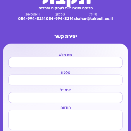
סליקה וחשבוניות לעסקים ואתרים
מייל:
טלפון:
וואטסאפ:
054-994-3214
054-994-3214
shahar@takbull.co.il
יצירת קשר
שם מלא
טלפון
אימייל
הודעה