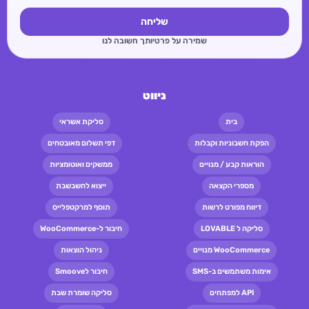
שליחה
שמירה על פרטיותך חשובה לנו
ניווט
בית
סליקת אשראי
הפקת חשבוניות וקבלות
דפי תשלום מאובטחים
הוראות קבע / מנויים
ממשקים ואוטומציות
מספרי הקצאה
ייצוא לחשבשבת
דיווח מפורט לרשות
תוסף למרקטפלייס
סליקה ל LOVABLE
חיבור ל-WooCommerce
WooCommerce מנויים
ניהול הוצאות
אימות משתמשים ב-SMS
חיבור לSmoove
API למפתחים
סליקה שומרת שבת