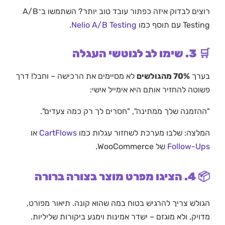
רוצים לבדוק איזה כפתור עובד טוב יותר? השתמשו ב־A/B
Testing עם תוסף כמו
Nelio A/B Testing
.
🛒 3. שימו לב לנוטשי העגלה
בערך
70% מהגולשים
לא מסיימים את הרכישה – וחבל! דרך
פשוטה להחזיר אותם היא אימייל אישי:
"ההזמנה שלך ממתינה", "חסרים לך רק כמה צעדים".
המלצה: שלבו מערכת לשחזור עגלות כמו
CartFlows
או
Follow-Ups
של WooCommerce.
📦 4. הציגו מפרט מוצר בצורה ברורה
הגולש צריך להרגיש בטוח במה שהוא קונה. תיאור מפורט,
מדויק, ולא מוגזם – ישדר אמינות וימנע ביקורות שליליות.